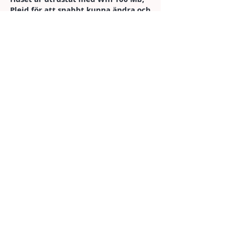
Plejd för att snabbt kunna ändra och
ställa in belysning i huset.
Inbyggda
takhögtalare med koppling till Sonos
system finns i kök, badrum samt
relaxavdelningen. Tvättmaskin och
torktumlare finns i separat utrymme.
Husdjur och rökning är strikt förbjudet i
huset.